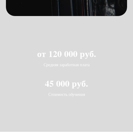
от
120 000
руб.
Средняя заработная плата
45 000
руб.
Стоимость обучения