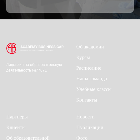
Об академии
Курсы
Лицензия на образовательную
Расписание
деятельность №77671
Наша команда
Учебные классы
Контакты
Партнеры
Новости
Клиенты
Публикации
Об образовательной
Фото